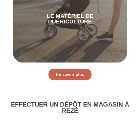
PUÉRICULTURE
LE MATÉRIEL DE
Attention de bien vérifier le bon
PUÉRICULTURE
fonctionnement et la propreté de chaque
article
En savoir plus
EFFECTUER UN DÉPÔT EN MAGASIN À
REZÉ